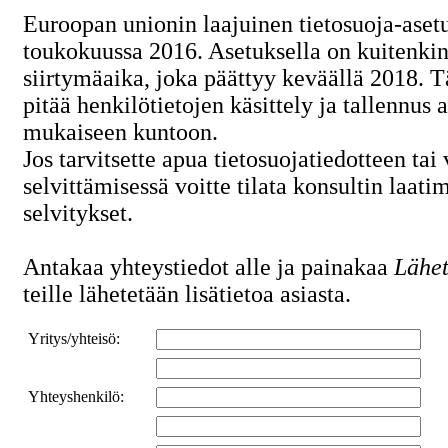
Euroopan unionin laajuinen tietosuoja-aset
toukokuussa 2016. Asetuksella on kuitenki
siirtymäaika, joka päättyy keväällä 2018. 
pitää henkilötietojen käsittely ja tallennus 
mukaiseen kuntoon.
Jos tarvitsette apua tietosuojatiedotteen tai
selvittämisessä voitte tilata konsultin laat
selvitykset.
Antakaa yhteystiedot alle ja painakaa
Lähet
teille lähetetään lisätietoa asiasta.
Yritys/yhteisö:
Yhteyshenkilö: