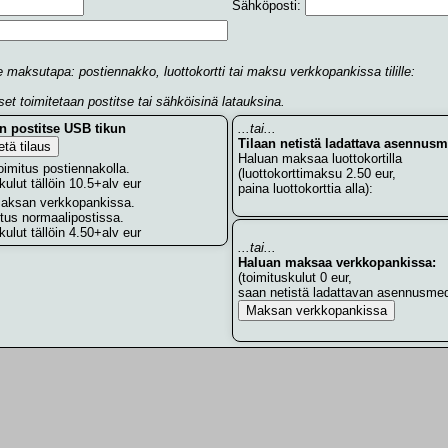
Sähköposti:
e maksutapa: postiennakko, luottokortti tai maksu verkkopankissa tilille:
set toimitetaan postitse tai sähköisinä latauksina.
an postitse USB tikun
...tai...
Tilaan netistä ladattava asennusm
Haluan maksaa luottokortilla
oimitus postiennakolla.
(luottokorttimaksu 2.50 eur,
kulut tällöin 10.5+alv eur
paina luottokorttia alla):
aksan verkkopankissa.
tus normaalipostissa.
kulut tällöin 4.50+alv eur
...tai...
Haluan maksaa verkkopankissa:
(toimituskulut 0 eur,
saan netistä ladattavan asennusmed