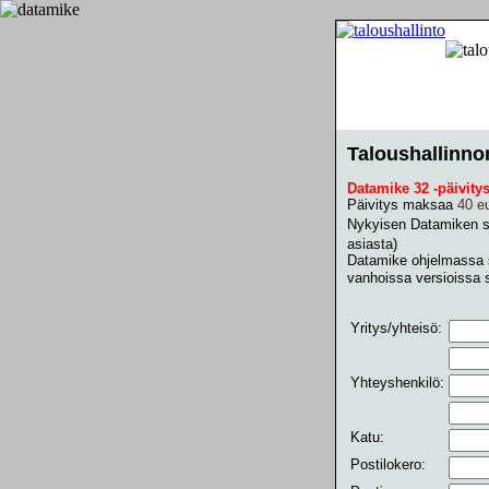
Taloushallinno
Datamike 32 -päivity
Päivitys maksaa
40 e
Nykyisen Datamiken s
asiasta)
Datamike ohjelmassa s
vanhoissa versioissa 
Yritys/yhteisö:
Yhteyshenkilö:
Katu:
Postilokero: