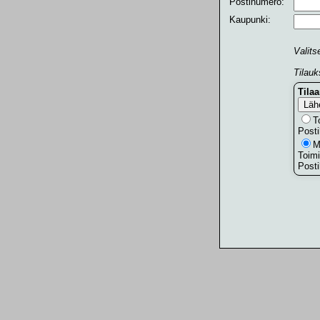
Postinumero:
Kaupunki:
Valits
Tilauk
Tila
T
Posti
M
Toimi
Posti