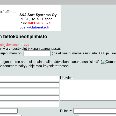
S&J Soft Systems Oy
PL 51, 02151 Espoo
Puh:
0400 467 574
posti@datamike.fi
n tietokoneohjelmisto
sohjelmiston tilaus
ur
+ alv (postikulut ikkunan alareunassa).
arjanumero on:
(jos et saa numeroa esiin laita 0000 ja lisäv
arjanumeron saa esiin painamalla päävalikon alanurkassa "silmä" (
sarjanumero näkyy ohjelmaa käynnistettäessä.
Lisäviesti:
Puhelin: